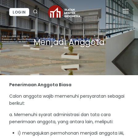
LOGIN
BERANDA
Menjadi Anggota
BERITA / KEGIATAN
LAYANAN IAI
INFORMASI
Penerimaan Anggota Biasa
Calon anggota wajib memenuhi persyaratan sebagai
berikut:
a. Memenuhi syarat administrasi dan tata cara
penerimaan anggota, yang antara lain, meliputi:
i) mengajukan permohonan menjadi anggota IAI,