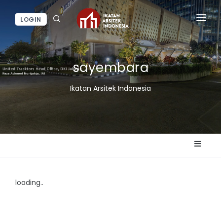
LOGIN
BERANDA
sayembara
BERITA / KEGIATAN
Ikatan Arsitek Indonesia
LAYANAN IAI
INFORMASI
loading..